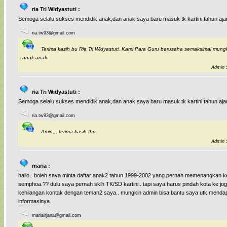
ria Tri Widyastuti :
Semoga selalu sukses mendidik anak,dan anak saya baru masuk tk kartini tahun ajar
ria.tw93@gmail.com
Terima kasih bu Ria Tri Widyastuti. Kami Para Guru berusaha semaksimal mung
anak anak.
Admin S
ria Tri Widyastuti :
Semoga selalu sukses mendidik anak,dan anak saya baru masuk tk kartini tahun ajar
ria.tw93@gmail.com
Amin,,, terima kasih Ibu.
Admin S
maria :
hallo.. boleh saya minta daftar anak2 tahun 1999-2002 yang pernah memenangkan k
semphoa.?? dulu saya pernah sklh TK/SD kartini.. tapi saya harus pindah kota ke jogj
kehilangan kontak dengan teman2 saya.. mungkin admin bisa bantu saya utk menda
informasinya..
mariairjana@gmail.com