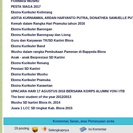
FORMASI WUSHU
PESTA SIAGA 2017
Ekstra Kurikuler Kolintang
ADITIA KURNIAWAN, ARDAN HARYANTO PUTRA, DONATHEA SAMUELLE PUT
Kemah dalam Rangka Hari Pramuka tahun 2016
Ekstra Kurikuler Barongan
Ekstra Kurikuler Barongsay dan Liong
Guru dan Karyawan TK/SD Kartini Blora
Ekstra Kurikuler Band
Wushu dalam rangka Pembukaan Pameran di Bappeda Blora
Anak - anak Berprestasi SD Kartini
Ekstra Kurikuler Renang
Prestasi SD Kartini
Ekstra Kurikuler Wushu
Ekstra Kurikuler Pramuka
Ekstra Kurikuler Karawitan
UPACARA HARI 17 AGUSTUS 2016 BERSAMA KORPS ALUMNI YON I ITB
The best student of the year 2012/2013
Wushu SD kartini Blora th. 2014
Juara 1 LCC SD tingkat Kab. Blora 2015
Komentar, Saran, atau Pertanyaan anda
19 posting
Isi Komentar
Selengkapnya