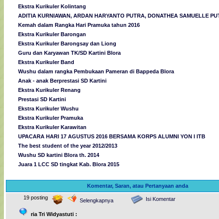
Ekstra Kurikuler Kolintang
ADITIA KURNIAWAN, ARDAN HARYANTO PUTRA, DONATHEA SAMUELLE PUT
Kemah dalam Rangka Hari Pramuka tahun 2016
Ekstra Kurikuler Barongan
Ekstra Kurikuler Barongsay dan Liong
Guru dan Karyawan TK/SD Kartini Blora
Ekstra Kurikuler Band
Wushu dalam rangka Pembukaan Pameran di Bappeda Blora
Anak - anak Berprestasi SD Kartini
Ekstra Kurikuler Renang
Prestasi SD Kartini
Ekstra Kurikuler Wushu
Ekstra Kurikuler Pramuka
Ekstra Kurikuler Karawitan
UPACARA HARI 17 AGUSTUS 2016 BERSAMA KORPS ALUMNI YON I ITB
The best student of the year 2012/2013
Wushu SD kartini Blora th. 2014
Juara 1 LCC SD tingkat Kab. Blora 2015
Komentar, Saran, atau Pertanyaan anda
19 posting
Isi Komentar
Selengkapnya
ria Tri Widyastuti :