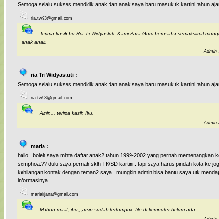
Semoga selalu sukses mendidik anak,dan anak saya baru masuk tk kartini tahun ajar
ria.tw93@gmail.com
Terima kasih bu Ria Tri Widyastuti. Kami Para Guru berusaha semaksimal mung
anak anak.
Admin S
ria Tri Widyastuti :
Semoga selalu sukses mendidik anak,dan anak saya baru masuk tk kartini tahun ajar
ria.tw93@gmail.com
Amin,,, terima kasih Ibu.
Admin S
maria :
hallo.. boleh saya minta daftar anak2 tahun 1999-2002 yang pernah memenangkan k
semphoa.?? dulu saya pernah sklh TK/SD kartini.. tapi saya harus pindah kota ke jogj
kehilangan kontak dengan teman2 saya.. mungkin admin bisa bantu saya utk menda
informasinya..
mariairjana@gmail.com
Mohon maaf, ibu,,,arsip sudah tertumpuk. file di komputer belum ada.