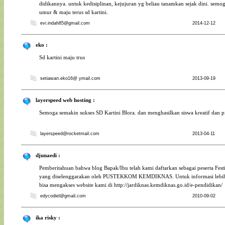
didikannya. untuk kedisiplinan, kejujuran yg beliau tanamkan sejak dini. semo
umur & maju terus sd kartini.
evi.indah85@gmail.com
2014-12-12
eko :
Sd kartini maju trus
setiawan.eko16@ ymail.com
2013-09-19
layerspeed web hosting :
Semoga semakin sukses SD Kartini Blora. dan menghasilkan siswa kreatif dan pi
layerspeed@rocketmail.com
2013-04-11
djunaedi :
Pemberitahuan bahwa blog Bapak/Ibu telah kami daftarkan sebagai peserta Fest
yang diselenggarakan oleh PUSTEKKOM KEMDIKNAS. Untuk informasi lebih 
bisa mengakses website kami di http://jardiknas.kemdiknas.go.id/e-pendidikan/
edycodiel@gmail.com
2010-09-02
ika risky :