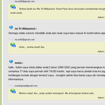
ria.tw93@gmail.com
Terima kasih bu Ria Tri Widyastuti. Kami Para Guru berusaha semaksimal mung
anak anak.
Admin S
ria Tri Widyastuti :
Semoga selalu sukses mendidik anak,dan anak saya baru masuk tk kartini tahun ajar
ria.tw93@gmail.com
Amin,,, terima kasih Ibu.
Admin S
maria :
hallo.. boleh saya minta daftar anak2 tahun 1999-2002 yang pernah memenangkan k
semphoa.?? dulu saya pernah sklh TK/SD kartini.. tapi saya harus pindah kota ke jogj
kehilangan kontak dengan teman2 saya.. mungkin admin bisa bantu saya utk menda
informasinya..
mariairjana@gmail.com
Mohon maaf, ibu,,,arsip sudah tertumpuk. file di komputer belum ada.
Admin S