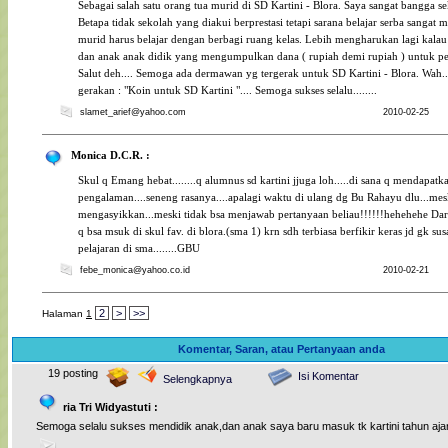
Sebagai salah satu orang tua murid di SD Kartini - Blora. Saya sangat bangga se
Betapa tidak sekolah yang diakui berprestasi tetapi sarana belajar serba sangat m
murid harus belajar dengan berbagi ruang kelas. Lebih mengharukan lagi kala
dan anak anak didik yang mengumpulkan dana ( rupiah demi rupiah ) untuk 
Salut deh.... Semoga ada dermawan yg tergerak untuk SD Kartini - Blora. Wah...
gerakan : "Koin untuk SD Kartini ".... Semoga sukses selalu........
slamet_arief@yahoo.com
2010-02-25
Monica D.C.R. :
Skul q Emang hebat........q alumnus sd kartini jjuga loh.....di sana q mendapat
pengalaman....seneng rasanya....apalagi waktu di ulang dg Bu Rahayu dlu...mes
mengasyikkan...meski tidak bsa menjawab pertanyaan beliau!!!!!!hehehehe Dar
q bsa msuk di skul fav. di blora.(sma 1) krn sdh terbiasa berfikir keras jd gk s
pelajaran di sma........GBU
febe_monica@yahoo.co.id
2010-02-21
2
>
>>
Halaman
1
Komentar, Saran, atau Pertanyaan anda
19 posting
Isi Komentar
Selengkapnya
ria Tri Widyastuti :
Semoga selalu sukses mendidik anak,dan anak saya baru masuk tk kartini tahun ajar