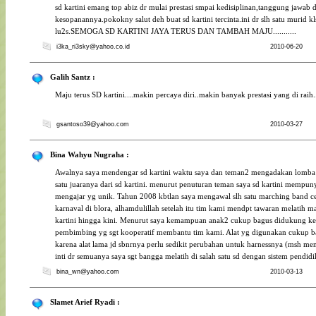
sd kartini emang top abiz dr mulai prestasi smpai kedisiplinan,tanggung jawab 
kesopanannya.pokokny salut deh buat sd kartini tercinta.ini dr slh satu murid kl
lu2s.SEMOGA SD KARTINI JAYA TERUS DAN TAMBAH MAJU...........
i3ka_ri3sky@yahoo.co.id
2010-06-20
Galih Santz :
Maju terus SD kartini....makin percaya diri..makin banyak prestasi yang di raih.
gsantoso39@yahoo.com
2010-03-27
Bina Wahyu Nugraha :
Awalnya saya mendengar sd kartini waktu saya dan teman2 mengadakan lomba 
satu juaranya dari sd kartini. menurut penuturan teman saya sd kartini mempun
mengajar yg unik. Tahun 2008 kbtlan saya mengawal slh satu marching band c
karnaval di blora, alhamdulillah setelah itu tim kami mendpt tawaran melatih m
kartini hingga kini. Menurut saya kemampuan anak2 cukup bagus didukung ke
pembimbing yg sgt kooperatif membantu tim kami. Alat yg digunakan cukup 
karena alat lama jd sbnrnya perlu sedikit perubahan untuk harnessnya (msh me
inti dr semuanya saya sgt bangga melatih di salah satu sd dengan sistem pendidi
bina_wn@yahoo.com
2010-03-13
Slamet Arief Ryadi :