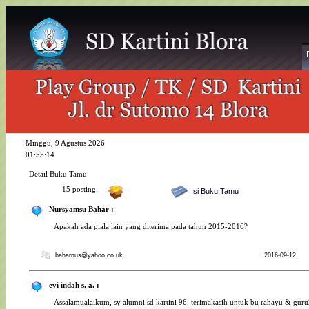
Minggu, 9 Agustus 2026
01:55:14
Detail Buku Tamu
15 posting
Isi Buku Tamu
Nursyamsu Bahar :
Apakah ada piala lain yang diterima pada tahun 2015-2016?
baharnus@yahoo.co.uk
2016-09-12
evi indah s. a. :
Assalamualaikum, sy alumni sd kartini 96. terimakasih untuk bu rahayu & gur